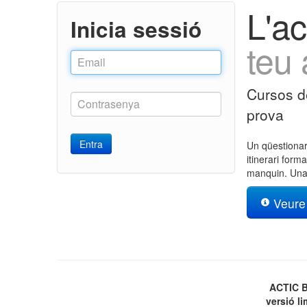
L'a
Inicia sessió
teu 
Cursos de
prova
Entra
Un qüestionari
itinerari form
manquin. Una 
Veure 
ACTIC 
versió l